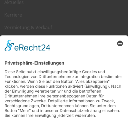
Aktuelles
Karriere
Vermietung & Verkauf
Kontakt
DGIM im Web
Presse
Hier geht es zum
Downloadbereich
.