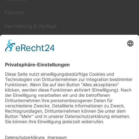
Karriere
Vermietung & Verkauf
Kontakt
DGIM im Web
Presse
Hier geht es zum
Downloadbereich
.