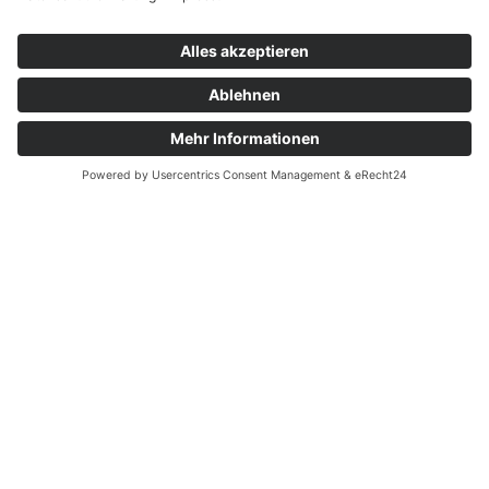
Profil
Die DGIM ist ein bundesweit tätiges
Unternehmen mit Firmensitz in Heidelberg und
Niederlassungen in Hamburg, Berlin,
Düsseldorf, Frankfurt, Wiesbaden, Heidelberg,
Stuttgart und München.