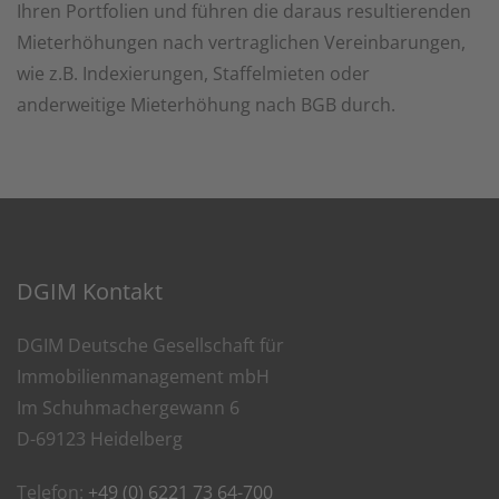
Ihren Portfolien und führen die daraus resultierenden
Mieterhöhungen nach vertraglichen Vereinbarungen,
wie z.B. Indexierungen, Staffelmieten oder
anderweitige Mieterhöhung nach BGB durch.
DGIM Kontakt
DGIM Deutsche Gesellschaft für
Immobilienmanagement mbH
Im Schuhmachergewann 6
D-69123 Heidelberg
Telefon:
+49 (0) 6221 73 64-700