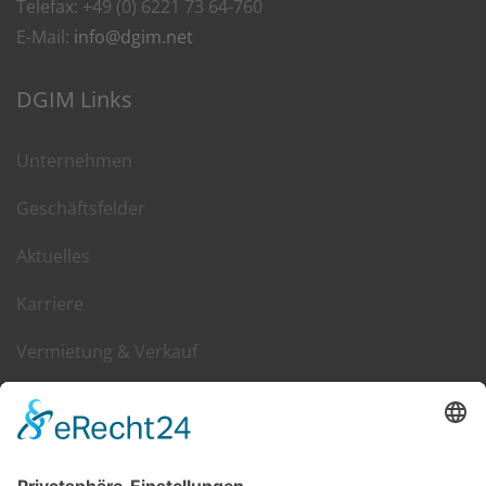
Telefax: +49 (0) 6221 73 64-760
E-Mail:
info@dgim.net
DGIM Links
Unternehmen
Geschäftsfelder
Aktuelles
Karriere
Vermietung & Verkauf
Kontakt
DGIM im Web