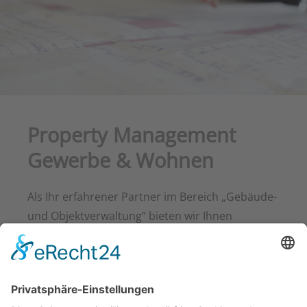
Property Management
Gewerbe & Wohnen
Als Ihr erfahrener Partner im Bereich „Gebäude-
und Objektverwaltung“ bieten wir Ihnen
professionelle Unterstützung im Management
Ihrer Gewerbeobjekte sowie Wohn- und
Geschäftshäuser.