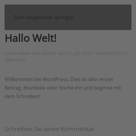
Zum Hauptinhalt springen
Hallo Welt!
Geschrieben von
admin1
am
24. Juli 2023
. Veröffentlicht in
Allgemein
.
Willkommen bei WordPress. Dies ist dein erster
Beitrag. Bearbeite oder lösche ihn und beginne mit
dem Schreiben!
Schreiben Sie einen Kommentar